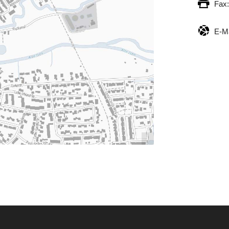
Fax:
E-Ma
Bildrechte: Ludwig Kreuzpaintner GmbH